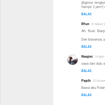
@ginna: tengky
hampir 2 jam!) 
BALAS
Rfun
31 Maret 
Ah.. float.. Bia
Dan biasanya, y
BALAS
Naajmi
19 April
saya dari dulu 
BALAS
Papih
22 Novem
Bawa aku Pula
BALAS