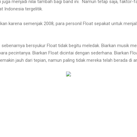
 juga menjadi nilai tambah bagi band ini. Namun tetap saja, faktor-fa
Indonesia tergelitik.
akan karena semenjak 2008, para personil Float sepakat untuk menjal
 sebenarnya bersyukur Float tidak begitu meledak. Biarkan musik m
para pecintanya. Biarkan Float dicintai dengan sederhana. Biarkan F
akin jauh dari tepian, namun paling tidak mereka telah berada di ar