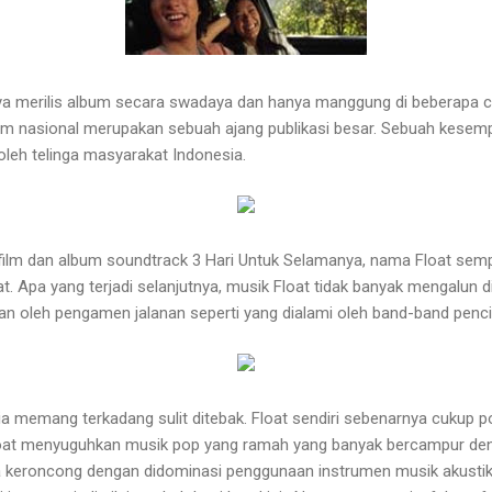
a merilis album secara swadaya dan hanya manggung di beberapa ca
ilm nasional merupakan sebuah ajang publikasi besar. Sebuah kesem
 oleh telinga masyarakat Indonesia.
 film dan album soundtrack 3 Hari Untuk Selamanya, nama Float se
at. Apa yang terjadi selanjutnya, musik Float tidak banyak mengalun d
an oleh pengamen jalanan seperti yang dialami oleh band-band pencipt
 memang terkadang sulit ditebak. Float sendiri sebenarnya cukup pot
loat menyuguhkan musik pop yang ramah yang banyak bercampur de
gga keroncong dengan didominasi penggunaan instrumen musik akustik