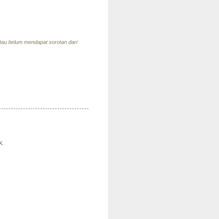
 atau belum mendapat sorotan dari
k.