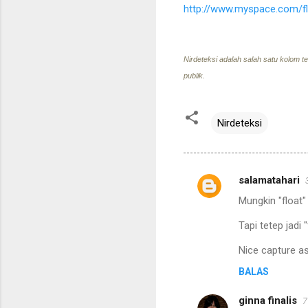
http://www.myspace.com/f
Nirdeteksi adalah salah satu kolom t
publik.
Nirdeteksi
salamatahari
K
Mungkin "float"
o
m
Tapi tetep jadi 
e
Nice capture a
n
BALAS
t
ginna finalis
7
a