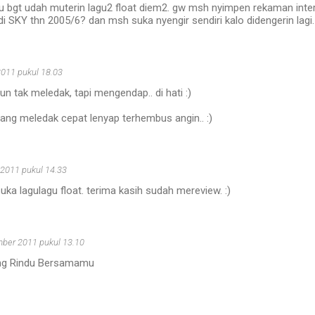
u bgt udah muterin lagu2 float diem2. gw msh nyimpen rekaman inter
di SKY thn 2005/6? dan msh suka nyengir sendiri kalo didengerin lagi.
2011 pukul 18.03
rpun tak meledak, tapi mengendap.. di hati :)
ang meledak cepat lenyap terhembus angin.. :)
 2011 pukul 14.33
suka lagulagu float. terima kasih sudah mereview. :)
ber 2011 pukul 13.10
ng Rindu Bersamamu