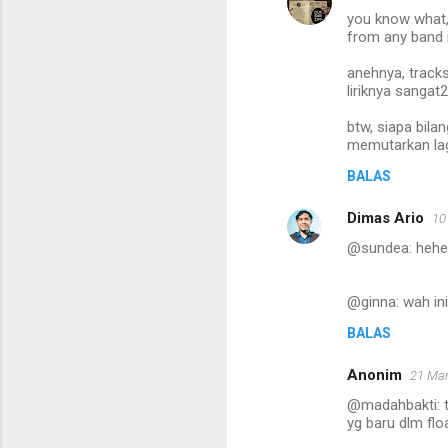
you know what, 
r
from any band i
anehnya, tracks
liriknya sangat
btw, siapa bila
memutarkan lag
BALAS
Dimas Ario
10
@sundea: hehe.
@ginna: wah ini
BALAS
Anonim
21 Mar
@madahbakti: t
yg baru dlm fl