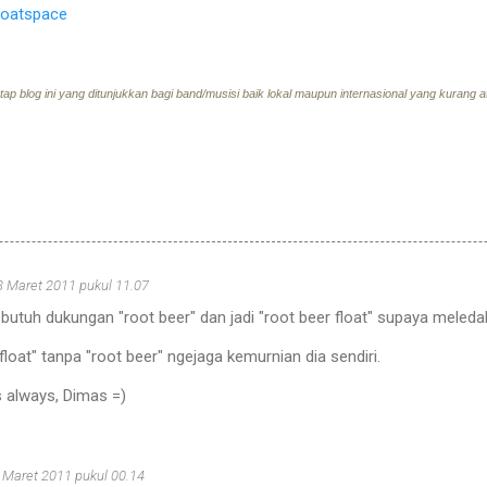
loatspace
etap blog ini yang ditunjukkan bagi band/musisi baik lokal maupun internasional yang kurang
3 Maret 2011 pukul 11.07
 butuh dukungan "root beer" dan jadi "root beer float" supaya meleda
"float" tanpa "root beer" ngejaga kemurnian dia sendiri.
s always, Dimas =)
 Maret 2011 pukul 00.14