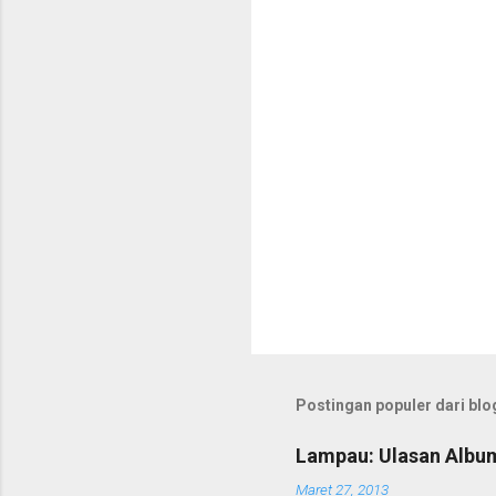
P
o
s
t
Postingan populer dari blog
i
n
g
Lampau: Ulasan Albu
K
o
Maret 27, 2013