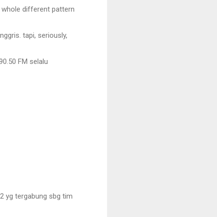
 whole different pattern
gris. tapi, seriously,
90.50 FM selalu
n2 yg tergabung sbg tim