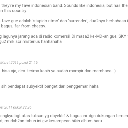
they're my fave indonesian band. Sounds like indonesia, but has the
n this country.
 fave gue adalah 'stupido ritmo' dan 'surrender', dua2nya berbahasa ing
2 bagus, far from cheesy.
ng lagunya jarang ada di radio komersil. Di masa2 ke-MD-an gue, SKY 
u2 mrk scr misterius hahhahaha
 Maret 2011 pukul 21.16
 bisa aja, dea. terima kasih ya sudah mampir dan membaca. :)
 sih pendapat subyektif banget dari penggemar. haha.
et 2011 pukul 23.26
engkyu bgt atas tulisan yg obyektif & bagus ini. dgn dukungan teme
oat, mudah2an tahun ini gw kesampean bikin album baru.