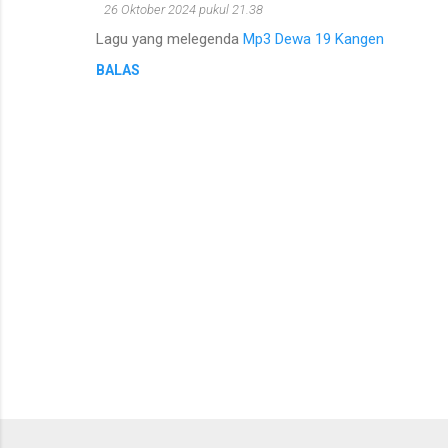
K
26 Oktober 2024 pukul 21.38
o
Lagu yang melegenda
Mp3 Dewa 19 Kangen
m
BALAS
e
n
t
a
r
P
o