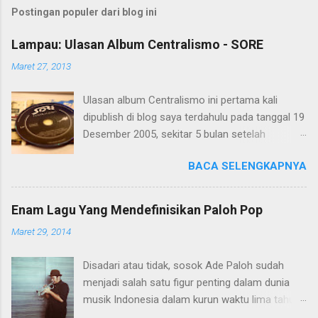
s
t
Postingan populer dari blog ini
i
n
Lampau: Ulasan Album Centralismo - SORE
g
K
Maret 27, 2013
o
m
Ulasan album Centralismo ini pertama kali
e
n
dipublish di blog saya terdahulu pada tanggal 19
t
Desember 2005, sekitar 5 bulan setelah
a
Centralismo dirilis pada tanggal 15 Juli 2005.
r
BACA SELENGKAPNYA
Saya muat kembali di blog ini dalam rangka
menyambut album The Best of SORE yang akan
dirilis 5Mei 2013 nanti.
Enam Lagu Yang Mendefinisikan Paloh Pop
foto oleh Meidhan Fidella
Maret 29, 2014
Disadari atau tidak, sosok Ade Paloh sudah
menjadi salah satu figur penting dalam dunia
musik Indonesia dalam kurun waktu lima tahun
terakhir. Melalui bandnya SORE, Ade telah