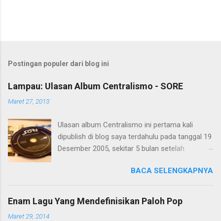
Postingan populer dari blog ini
Lampau: Ulasan Album Centralismo - SORE
Maret 27, 2013
Ulasan album Centralismo ini pertama kali
dipublish di blog saya terdahulu pada tanggal 19
Desember 2005, sekitar 5 bulan setelah
Centralismo dirilis pada tanggal 15 Juli 2005.
BACA SELENGKAPNYA
Saya muat kembali di blog ini dalam rangka
menyambut album The Best of SORE yang akan
dirilis 5Mei 2013 nanti.
Enam Lagu Yang Mendefinisikan Paloh Pop
foto oleh Meidhan Fidella
Maret 29, 2014