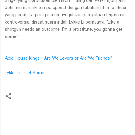
Singel yang diproduseri oleh Bjorn Yttling dari Peter, Bjorn and
John ini memiliki tempo upbeat dengan tabuhan ritem perkusi
yang padat. Lagu ini juga menyuguhkan pernyataan tegas nan
kontroversial disaat suara indah Lykke Li bernyanyi, "Like a
shotgun needs an outcome, I'm a prostitute, you gonna get
some."
Acid House Kings - Are We Lovers or Are We Friends?
Lykke Li - Get Some
K
o
m