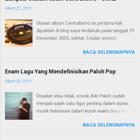
g
K
Maret 27, 2013
o
m
Ulasan album Centralismo ini pertama kali
e
n
dipublish di blog saya terdahulu pada tanggal 19
t
Desember 2005, sekitar 5 bulan setelah
a
Centralismo dirilis pada tanggal 15 Juli 2005.
r
BACA SELENGKAPNYA
Saya muat kembali di blog ini dalam rangka
menyambut album The Best of SORE yang akan
dirilis 5Mei 2013 nanti.
Enam Lagu Yang Mendefinisikan Paloh Pop
foto oleh Meidhan Fidella
Maret 29, 2014
Disadari atau tidak, sosok Ade Paloh sudah
menjadi salah satu figur penting dalam dunia
musik Indonesia dalam kurun waktu lima tahun
terakhir. Melalui bandnya SORE, Ade telah
BACA SELENGKAPNYA
menciptakan lagu-lagu yang sedemikian nikmat
untuk telinga orang banyak. Ade juga telah