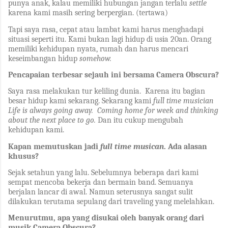
punya anak, kalau memiliki hubungan jangan terlalu
settle
karena kami masih sering berpergian. (tertawa)
Tapi saya rasa, cepat atau lambat kami harus menghadapi
situasi seperti itu. Kami bukan lagi hidup di usia 20an. Orang
memiliki kehidupan nyata, rumah dan harus mencari
keseimbangan hidup
somehow.
Pencapaian terbesar sejauh ini bersama Camera Obscura?
Saya rasa melakukan tur keliling dunia. Karena itu bagian
besar hidup kami sekarang. Sekarang kami
full time musician
Life is always going away. Coming home for week and thinking
about the next place to go.
Dan itu cukup mengubah
kehidupan kami.
Kapan memutuskan jadi
full time musican
. Ada alasan
khusus?
Sejak setahun yang lalu. Sebelumnya beberapa dari kami
sempat mencoba bekerja dan bermain band. Semuanya
berjalan lancar di awal. Namun seterusnya sangat sulit
dilakukan terutama sepulang dari traveling yang melelahkan.
Menurutmu, apa yang disukai oleh banyak orang dari
musik Camera Obscura?