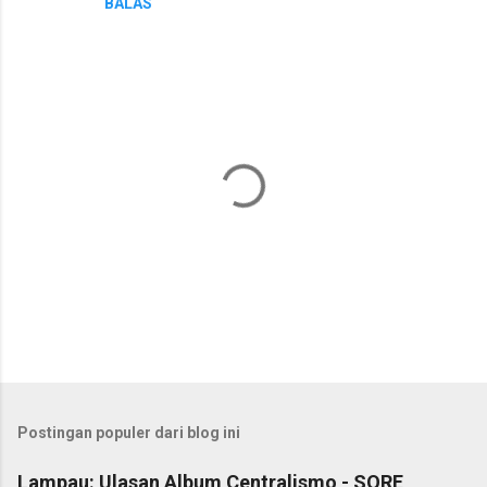
BALAS
P
o
s
t
Postingan populer dari blog ini
i
n
Lampau: Ulasan Album Centralismo - SORE