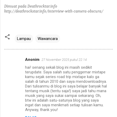
Dimuat pada Deathrocktar.info
http://deathrockstar.info/interview-with-camera-obscura/
Lampau
Wawancara
Anonim
27 November 2025 pukul 22.14
K
hai! senang sekali blog ini masih sedikit
o
terupdate. Saya salah satu penggemar mixtape
m
kamu sejak series road trip mixtape kalo ga
salah di tahun 2010 dan saya mendownloadnya.
e
Dari tulisanmu di blog ini saya belajar banyak hal
tentang musik (tentu saja!) saya jadi tahu mana
n
musik yang saya sukai sampai sekarang. Oh,
t
btw ini adalah satu-satunya blog yang saya
ingat dan saya menikmati setiap tulisan kamu.
a
Anyway, thank you!
r