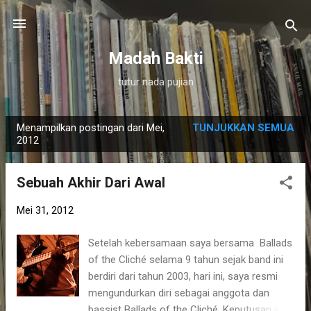
Langsung ke konten utama
Madah Bakti
tutur nada pujian
Menampilkan postingan dari Mei,
TUNJUKKAN SEMUA
P
2012
o
s
Sebuah Akhir Dari Awal
t
i
Mei 31, 2012
n
Setelah kebersamaan saya bersama Ballads
g
of the Cliché selama 9 tahun sejak band ini
a
berdiri dari tahun 2003, hari ini, saya resmi
n
mengundurkan diri sebagai anggota dan
bassist Ballads of the Cliché. Keputusan ini