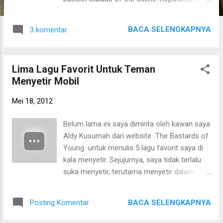
saya akui tidak mudah dan sudah saya
pertimbangkan dalam waktu lama. Ballads of
BACA SELENGKAPNYA
3 komentar
the Cliché sudah menjadi bagian keluarga
saya tersendiri. Saya mencintai seluruh
orang yang terlibat di dalam Ballads of the
Lima Lagu Favorit Untuk Teman
Cliché. Namun seperti orang bijak berkata,
Menyetir Mobil
cinta itu tidak selalu harus bersama. Saat ini
saya ingin fokus mengerjakan berbagai hal
Mei 18, 2012
lain di luar menjadi pemain band. Setiap
orang pasti memiliki fase-fase tertentu
Belum lama ini saya diminta oleh kawan saya
dalam hidupnya. Dan bagi saya pribadi, fase
Aldy Kusumah dari website The Bastards of
saya menjadi musisi telah berakhir mulai hari
Young untuk menulis 5 lagu favorit saya di
ini. Saya masih akan berada di dunia musik,
kala menyetir. Sejujurnya, saya tidak terlalu
namun akan mengerjakan hal lainnya. Selain
suka menyetir, terutama menyetir dalam
Ballads of the Cliché, saya juga sempat
durasi panjang. Namun saya menyukai
membantu proyek solo kawan baik saya,
perjalanan darat. Tentunya jika dalam
Risa Saraswati di dalam band Sarasvati sejak
BACA SELENGKAPNYA
Posting Komentar
perjalanan darat tersebut saya hanya
2010. Dengan ini saya juga secara resmi t...
menjadi penumpang. hehe. Saya selalu