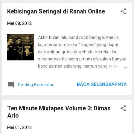
menikmati melihat pemandangan di balik
Kebisingan Seringai di Ranah Online
mobil disertai oleh lantunan lagu-lagu yang
tepat, paling tidak menurut saya. Dulu saya
Mei 08, 2012
pernah membuat mixtape khusus untuk
roadtrip . Dan saya juga pernah membuat
Akhir bulan lalu band rock Seringai merilis
mix untuk nightdrive . Untuk list yang diminta
lagu terbaru mereka “Tragedi” yang dapat
oleh Aldy ini, lagu-lagu paling favorit yang
didownload gratis di website mereka. Ini
ada di kedua mix sebelumnya, saya
sebenarnya hal yang umum dilakukan banyak
gabungkan. Dan keterangan yang saya tulis
band zaman sekarang, namun yang terjadi
pada setiap lagu di bawah ini adalah
pada Seringai tergolong istimewa. Pada hari
bayangan saya mengenai situasi paling tepat
itu, tanggal 26 April 2012, ada 24 ribu
untuk menikmati lagu-lagu tersebut.
BACA SELENGKAPNYA
Posting Komentar
download tercatat dalam waktu dua jam.
Antusiasme peminat yang tinggi membuat
server website — yang bekerjasama dengan
Ten Minute Mixtapes Volume 3: Dimas
agensi Cerahati Digital Media — sempat jebol.
Ario
Saat itu, banyak orang yang gagal
mendownload lagu mereka karena padatnya
Mei 01, 2012
lalu lintas di website Seringai.