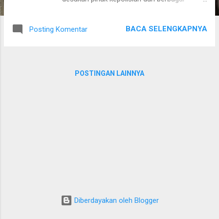
organisasi masyarakat Islam garis keras
yang menolak konser Lady Gaga — karena
BACA SELENGKAPNYA
Posting Komentar
dianggap dapat merusak moral bangsa. Kini
setelah polemik berakhir, saatnya kita menilai
beberapa dampak yang sudah terjadi dan
akan terjadi:
POSTINGAN LAINNYA
Diberdayakan oleh Blogger