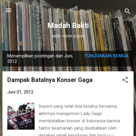
Langsung ke konten utama
Madah Bakti
tutur nada pujian
Menampilkan postingan dari Juni,
TUNJUKKAN SEMUA
P
2012
o
s
Dampak Batalnya Konser Gaga
t
i
Juni 01, 2012
n
Seperti yang telah kita ketahui bersama,
g
akhirnya manajemen Lady Gaga
a
membatalkan konser di Indonesia karena
n
faktor keamanan yang disebabkan oleh
desakan pihak kepolisian dan berbagai