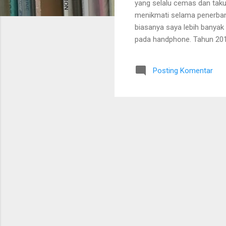
yang selalu cemas dan taku
n
menikmati selama penerbang
biasanya saya lebih banyak
pada handphone. Tahun 201
cocok didengar saat sedang
merupakan kelanjutan dari m
Posting Komentar
sepertinya juga dapat menj
Selamat mendengarkan.