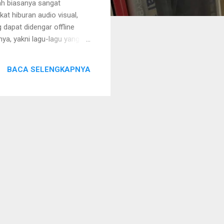
ah biasanya sangat
t hiburan audio visual,
 dapat didengar offline
a, yakni lagu-lagu yang
xtape Sedatif Ringan ini
 pesawat, mixtape ini
BACA SELENGKAPNYA
uk kegiatan membaca buku.