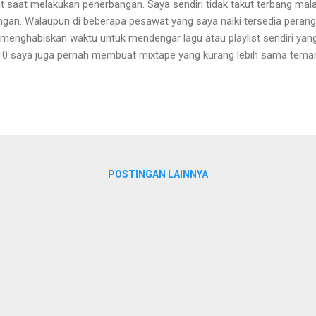
t saat melakukan penerbangan. Saya sendiri tidak takut terbang mal
an. Walaupun di beberapa pesawat yang saya naiki tersedia perangka
 menghabiskan waktu untuk mendengar lagu atau playlist sendiri yang
0 saya juga pernah membuat mixtape yang kurang lebih sama temany
 menatap rangkaian awan dari dalam pesawat. Jadi bisa dikatakan mi
ixtape terdahulu. Selain cocok dinikmati saat sedang berada di atas
adi pengantar menghanyutkan untuk tidur atau teman yang baik unt
POSTINGAN LAINNYA