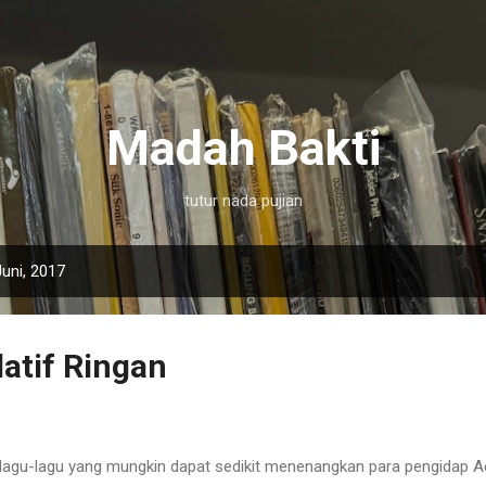
Langsung ke konten utama
Madah Bakti
tutur nada pujian
uni, 2017
datif Ringan
i lagu-lagu yang mungkin dapat sedikit menenangkan para pengidap 