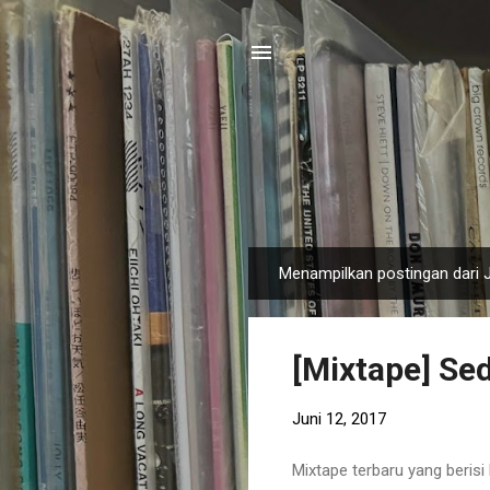
Menampilkan postingan dari J
P
o
s
[Mixtape] Se
t
i
Juni 12, 2017
n
g
Mixtape terbaru yang beris
a