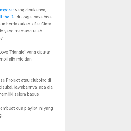
emporer
yang disukainya,
ill the DJ
di Jogja, saya bisa
un berdasarkan sifat Cinta
ndie yang memang telah
y.
ove Triangle" yang diputar
mbil alih mic dan
 Project atau clubbing di
isukai, jawabannya: apa aja
memiliki selera bagus.
embuat dua playlist ini yang
g.