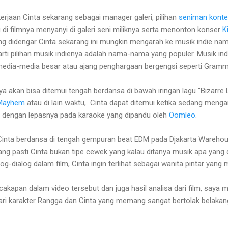
kerjaan Cinta sekarang sebagai manager galeri, pilihan
seniman kont
di filmnya menyanyi di galeri seni miliknya serta menonton konser
K
g didengar Cinta sekarang ini mungkin mengarah ke musik indie nam
rti pilihan musik indienya adalah nama-nama yang populer. Musik i
edia-media besar atau ajang penghargaan bergengsi seperti Gramm
a akan bisa ditemui tengah berdansa di bawah iringan lagu "Bizarre L
Mayhem
atau di lain waktu, Cinta dapat ditemui ketika sedang menga
dengan lepasnya pada karaoke yang dipandu oleh
Oomleo
.
inta berdansa di tengah gempuran beat EDM pada Djakarta Warehouse
ng pasti Cinta bukan tipe cewek yang kalau ditanya musik apa yang d
g-dialog dalam film, Cinta ingin terlihat sebagai wanita pintar yang 
cakapan dalam video tersebut dan juga hasil analisa dari film, saya m
 dari karakter Rangga dan Cinta yang memang sangat bertolak belakan