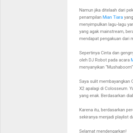
Namun jika ditelaah dari pe
penampilan
Mian Tiara
yang 
menyimpulkan lagu-lagu yan
yang agak mainstream, bera
mendapat pengakuan dari m
Sepertinya Cinta dan gengny
oleh DJ Robot pada acara
menyanyikan "Mushaboom" 
Saya sulit membayangkan C
X2 apalagi di Colosseum. Ya
yang enak. Berdasarkan dialo
Karena itu, berdasarkan per
sekiranya menjadi playlist
Selamat mendengarkan!