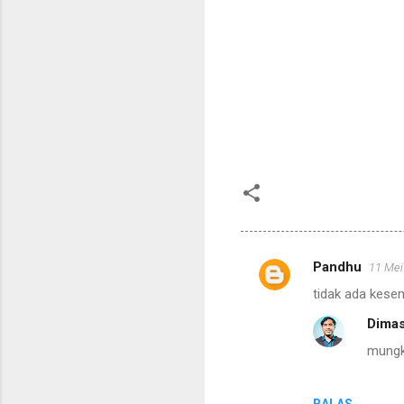
Pandhu
11 Mei
K
tidak ada kesem
o
Dimas
m
mungki
e
n
t