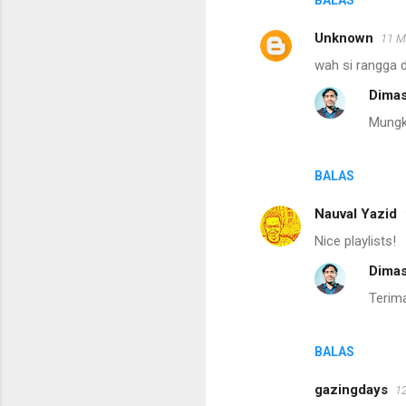
BALAS
a
Unknown
11 M
r
wah si rangga d
Dimas
Mungki
BALAS
Nauval Yazid
Nice playlists!
Dimas
Terim
BALAS
gazingdays
12