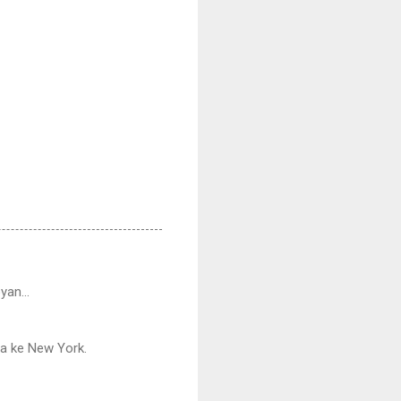
an...
ga ke New York.