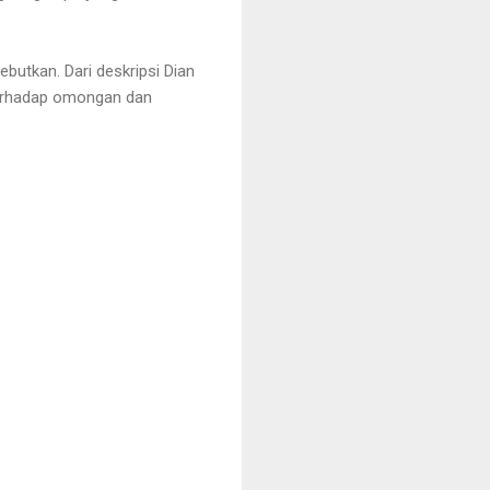
butkan. Dari deskripsi Dian
 terhadap omongan dan