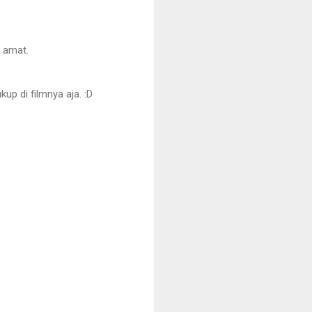
n amat.
up di filmnya aja. :D