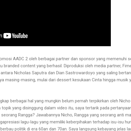
romosi AADC 2 oleh berbagai partner dan sponsor yang memenuhi se
atu branded content yang berhasil. Diproduksi oleh media partner, Fime
antara Nicholas Saputra dan Dian Sastrowardoyo yang saling berta
a masing-masing, mulai dari dessert kesukaan Cinta hingga musik ya
ngkap berbagai hal yang mungkin belum pernah terpikirkan oleh Nicho
opik yang disinggung dalam video itu, saya tertarik pada pertanyaan 
n seorang Rangga? Jawabannya Nicho, Rangga yang seorang anti ma
apresiasi lagu-lagu yang memiliki keberpihakan terhadap isu-isu hu
berbau politik di era 60an dan 70an. Saya langsung kebayang jelas l