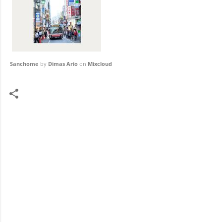
Sanchome
by
Dimas Ario
on
Mixcloud
K
o
m
e
n
t
a
r