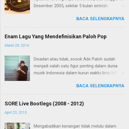
Desember 2005, sekitar 5 bulan setelah
Centralismo dirilis pada tanggal 15 Juli 2005.
BACA SELENGKAPNYA
Saya muat kembali di blog ini dalam rangka
menyambut album The Best of SORE yang akan
dirilis 5Mei 2013 nanti.
Enam Lagu Yang Mendefinisikan Paloh Pop
foto oleh Meidhan Fidella
Maret 29, 2014
Disadari atau tidak, sosok Ade Paloh sudah
menjadi salah satu figur penting dalam dunia
musik Indonesia dalam kurun waktu lima tahun
terakhir. Melalui bandnya SORE, Ade telah
BACA SELENGKAPNYA
menciptakan lagu-lagu yang sedemikian nikmat
untuk telinga orang banyak. Ade juga telah
terlibat dalam beberapa proyek musik dari
SORE Live Bootlegs (2008 - 2012)
berbagai band dan musisi. Bagi para musisi
April 23, 2013
pada khususnya, lagu-lagu Ade Paloh mungkin
tanpa mereka sadari telah berpengaruh pada
Mengabadikan kenangan tidak melulu dalam
proses penulisan lagu. Tanpa bermaksud untuk